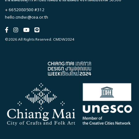
ต้นเดือนกันยายน แต่ละสัปดาห์ก็จะเปลี่ยนเรื่องกันไป
มัน” ที 
+ 6652080500 #312
โดยเลือกโชว์ที่ดูสนุกและเข้าใจง่ายเป็นหลัก เพื่อดึงดูด
โรงเรีย
hello.cmdw@cea.or.th
ให้คนที่อาจไม่ได้ติดตามงานแขนงนี้มาก่อนได้เข้ามา
หรือการด
ร่วมสนุกด้วย” ชัย กล่าว“2 ใน 4 โชว์ที่ถูกเลือกมาจัด
ทราบว่าก
แสดง เป็นโชว์ที่ถูกสร้างขึ้นใหม่ (‘ไปต่อไป’ และ ‘สวมบท
กล้อง แ
สวด’) ส่วนอีก 2 เรื่องที่ถูกทำไว้อยู่แล้ว เราก็มีการเสริ
ตำแหน่ง
©2026 All Rights Reserved. CMDW2024
มกิมมิกใหม่ ๆ ด้วยการชวนศิลปินนอกสาขาการละครมา
การทำให้
พัฒนาตัวเรื่องไปด้วยกัน เราจึงมองว่านอกจากจะชี้ชวน
เป็นสิ่ง
ให้คนดูเห็นโอกาสในพื้นที่ และได้สนุกกับโชว์ เราว่ามัน
ดีใจมาก ๆ
ยังเป็นการสร้างกระบวนการเรียนรู้ข้ามศาสตร์ให้กับคน
ข้าวจ้าว
ทำงานศิลปะไปพร้อมกัน” อ้อม-ศศิวิมล วงศ์จรินทร์
and Mak
กล่าวนอกจากรับหน้าที่ประสานงาน และดูแลด้านการ
“นอกจากไ
ประชาสัมพันธ์งานในโปรเจกต์ชั่วคราวนี้ อ้อมยังเป็นผู้
อะไรบ้าง
ก่อตั้ง Studio 88 Artist Residency ซึ่งเป็นองค์กรที่
ผสานองค
เชื่อมศิลปินจากต่างประเทศให้มาพำนัก เรียนรู้ และ
การแสดง
พัฒนาผลงานในเชียงใหม่ ด้วยเหตุนี้ อ้อมจึงชวนโจนา
นักแสดงใ
ธาน อาร์มัวร์ (Jonathan Armour) ศิลปินทัศนศิลป์
สำคัญต่อ
และดิจิทัลชาวไอริชที่เคยมาร่วมโปรเจกต์ศิลปินพำนัก
ทีมงานนี
กับอ้อม มาเป็นแขกรับเชิญ และประยุกต์ผลงานของเขา
จ้าว กล่า
ร่วมกับโชว์ต่าง ๆ ไปพร้อมกัน “ไม่เพียงแค่การแชร์
เธอพบจา
ศิลปิน พื้นที่ซ้อมการแสดงในโชว์นี้ก็ยังเป็นการแชร์ข้าม
ทำหนัง 
โปรเจกต์ที่ลงตัวพอดี เพราะนอกจาก Studio 88 Artist
กำกับ ช่