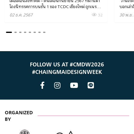
เมื่อเดือนสิงหาคม – ต้นเดือนกันยายน 2567 ที่ผ่านมา
‘วานเกิ
โถงนิทรรศการบนชั้น 1 ของ TCDC เชียงใหม่ ถูกเนรมิต
บอกเล่าถึ
ให้กลายเป็นโรงละครขนาด 100 ที่นั่ง ที่เปิดการแสดง
กับมรสุ
02 ธ.ค. 2567
32
30 พ.ย.
โดยคณะละครศิลปินเพอร์ฟอร์แมนซ์ และศิลปินทัศน
อาวรณ์ต่
ศิลป์ทั้งหมด 4 โชว์ (รวมทั้งสิ้น 13 รอบการแสดง) ฟัง
เก่าแก่ข
ก์ชั่นของพื้นที่ที่หลายคนไม่คุ้นชินนี้ได้รับการรังสรรค์
ปัญหาที่
โดยกลุ่มนักการละครที่เกิดจากการรวมกันเฉพาะกิจใน
Film Spa
นาม Basebox Theater ซึ่งยังเป็นชื่อโปรเจกต์การ
เชียงให
แสดงในครั้งนี้ด้วย ไม่เพียงการเปลี่ยนโฉมชั่วคราวใน
แม่โจ้ แ
ครั้งนี้ จะทำให้คนเชียงใหม่มีโอกาสได้ชมโชว์สนุก ๆ ที่
Boarder
ครอบคลุมทั้งละครเวที ละครเพลง งานเฟอร์แมนซ์สื่อ
วรรณ ผู
FOLLOW US AT #CMDW2026
ผสม และอื่น ๆ แต่โปรเจกต์นี้ยังชี้ชวนให้เราได้เห็นความ
ธัญ กรุ
#CHAINGMAIDESIGNWEEK
เป็นไปได้ใหม่ ๆ ในการจัดเวทีการแสดง ซึ่งว่ากันตาม
กุล รวมถ
ตรง แม้เชียงใหม่จะครบพร้อมด้วยศิลปินการแสดงมาก
ประวัติศ
ฝีมือในหลากสาขา และหลายคนก็มีชื่อเสียงบนเวทีระดับ
บท และร
นานาชาติ หากเมือง… ไม่สิ หมายรวมถึงทั้งประเทศนี้ ก็
เพียงเป็
กลับขาดพื้นที่ให้ศิลปินเหล่านั้นปล่อยของ และนั่นก็มี
วิชาการ 
ส่วนในการขวางกั้นโอกาสให้กับคนรุ่นใหม่ที่สนใจใน
ส่วนหนึ่
ศาสตร์ด้านนี้ลงอย่างน่าเสียดายเรามีโอกาสได้พูดคุยกับ
เชียงให
ORGANIZED
M
ทีมงาน Baebox Theater ชัย-ชัยวัฒน์ โล่โชตินันท์ เก่ง-
ซ้ำ นอกจ
BY
P
อภิชัย เทียนวิไลรัตน์ อ้อม-ศศิวิมล วงศ์จรินทร์ และ
นี่ยังเป
อ๊อด-สุธีระ ฟั่นแก้ว ถึงที่ไปที่มาของโครงการ และความ
นักเรียน
คาดหวังในการขยายพื้นที่ให้ศิลปะการแสดงใน
เชียงใหม