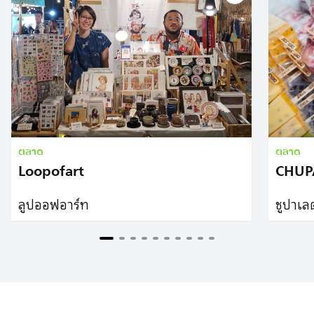
ตลาด
ตลาด
Loopofart
CHUP
ลูปออฟอาร์ท
ชูปาเล