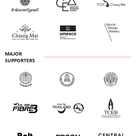
เชียงใหม่ รวมถึงประเทศไทย ขับเคลื่อนแวดวงเพอร์ฟ
ช่วยสาน
อร์แมนซ์ให้เข้าถึงผู้ชมได้ครอบคลุม สนุก และยั่งยืนกว่า
ศักยภา
ที่เป็น จาก “เล่นใหญ่” สู่กล่องสี่เหลี่ยม“โปรเจกต์นี้มัน
และวีดิท
เป็นผลสะท้อนจากที่ผมและพี่เก่ง (อภิชัย เทียนวิไล
ได้มีโอ
รัตน์) ได้ทำโชว์ ‘เล่นใหญ่’ ในงานเชียงใหม่ดีไซน์วีกที่ทำ
ภาพยนตร์
ต่อเนื่องมา 2 ปี ซึ่งเราก็เห็นตรงกันกับผู้จัดเทศกาล
กุล รอง
อย่าง CEA ว่า ประเทศเราเนี่ย แม้จะมีทรัพยากรด้าน
มหาวิทยา
ศิลปะการแสดงที่หลากหลาย แต่กลับไม่มีพื้นที่ให้
เคลื่อนโ
ศิลปินได้ทำการแสดงเท่าที่ควร และมันก็เป็นเหตุผล
ภาพยนตร์เรื่องนี้ “โครงก
MAJOR
หนึ่งว่าทำไมวัฒนธรรมการดูโชว์ในบ้านเราถึงไม่ค่อยได้
เราทำต่อ
SUPPORTERS
รับความนิยมนักด้วย” ชัย-ชัยวัฒน์ โล่โชตินันท์ กล่าว
เปิดโอก
โปรเจกต์ ‘เล่นใหญ่’ ที่ชัยอ้างถึงคือ Len Yai :
ในอุตสา
Performance Arts ที่เขาและเก่ง เปลี่ยนพื้นที่
กระบวนก
สาธารณะในย่านช้างม่อยและราชวงศ์จัดการแสดงเพ
ทดลองชว
อร์ฟอร์แมนซ์ขนาดสั้นตลอด 9 วันในเทศกาลงาน
ได้เข้าใ
ออกแบบเชียงใหม่ (Chiang Mai Design Week) ให้
จากใบสม
เป็นเวทีการแสดงชั่วคราว เพิ่มเติมสีสันให้เทศกาลด้วย
บุคลากร
Flash Show จากศิลปินหลากรุ่นอย่างสร้างสรรค์ จาก
เพียง 1
‘เล่นใหญ่’ เก่งและชัยจึงชวน CEA คิดต่อกันว่า ถ้าหาก
น้อง ๆ 
เกิดโมเดลของโรงละครเวทีขนาดเล็ก ซึ่งสามารถนำไป
การร่วม
จัดวางตามพื้นที่ปิดต่าง ๆ ทั่วเมือง เช่น ห้องประชุมใน
คัดเลือ
โรงแรม ห้องอเนกประสงค์ในสำนักงาน ไปจนถึง
จริงในช่