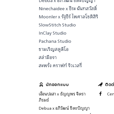
Debua x อภิวัฒน์ ชิตะปัญญา
Ninechaidee x ธีระ ฉันทสวัสดิ์
Moonler x รัฐธีร์ ไพศาลโชติสิริ
SlowStitch Studio
InClay Studio
Pachana Studio
ชามเริญสตูดิโอ
สล่ามือจา
สะพรั่ง คราฟท์ จิวเวลรี่
นักออกแบบ
ติดต
เฮือนปอสา x ธัญญพร จิตรา
Cen
ภิรมย์
Debua x อภิวัฒน์ ชิตะปัญญา