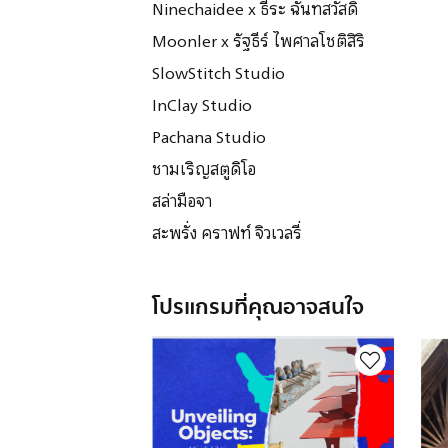
Ninechaidee x ธีระ ฉันทสวัสดิ์
Moonler x รัฐธีร์ ไพศาลโชติสิริ
SlowStitch Studio
InClay Studio
Pachana Studio
ชามเริญสตูดิโอ
สล่ามือจา
สะพรั่ง คราฟท์ จิวเวลรี่
โปรแกรมที่คุณอาจสนใจ